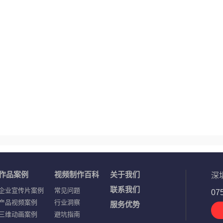
作品案例
视频制作百科
关于我们
深
联系我们
企业宣传片案例
常见问题
07
产品视频案例
行业洞察
服务优势
三维动画案例
避坑指南