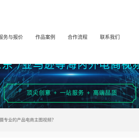
服务与报价
作品案例
合作流程
联系我们
摄专业的产品电商主图视频？