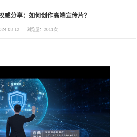
权威分享：如何创作高端宣传片？
4-08-12
浏览量：2011次