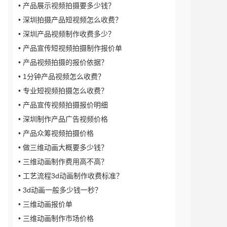
• 产品展示视频拍摄要多少钱？
• 深圳拍摄产品短视频怎么收费？
• 深圳产品视频制作收费多少？
• 产品宣传短视频拍摄制作报价单
• 产品视频拍摄的报价依据？
• 1分钟产品视频怎么收费？
• 专业短视频拍摄怎么收费？
• 产品宣传视频拍摄报价明细
• 深圳制作产品广告视频价格
• 产品众筹视频拍摄价格
• 做三维动画大概要多少钱？
• 三维动画制作费用高不高？
• 工艺流程3d动画制作收费标准？
• 3d动画一般多少钱一秒？
• 三维动画报价单
• 三维动画制作市场价格