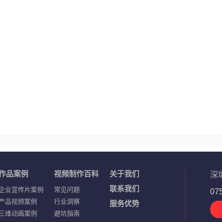
作品案例
视频制作百科
关于我们
深
联系我们
企业宣传片案例
常见问题
07
产品视频案例
行业洞察
服务优势
三维动画案例
避坑指南