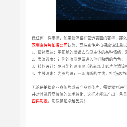
做任何一件事情，如果仅停留在营造表面的奢华，那么
深圳宣传片拍摄公司
认为，高端宣传片拍摄应该注重以
1、情绪表达：
用细腻的慢镜去凸显主体的某种情绪，
2、表演调度：让你的演员尽量进入他们熟悉的角色；
3、转场设计：尽可能的运用灵活的转场让影片丝滑流
4、主线清晰：为影片设计一条清晰的主线，杜绝硬堆
无论是拍摄企业宣传片或者产品宣传片，需要双方进行
并对其进行高价值的艺术转化，这样才能生产出一条具
西典影视
，影像见证卓越品牌！