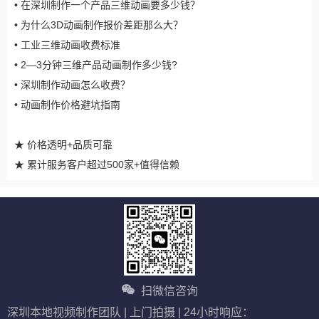
• 在深圳制作一个产品三维动画要多少钱？
• 为什么3D动画制作报价差距那么大？
• 工业三维动画收费标准
• 2—3分钟三维产品动画制作多少钱?
• 深圳制作动画怎么收费？
• 动画制作价格避坑指南
★ 价格透明+品质可靠
★ 累计服务客户超过500家+值得信赖
扫微信咨询
深圳本地视频制作团队 | 上门拍摄 | 24小时响应：