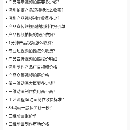
• 产品展示视频拍摄要多少钱？
• 深圳拍摄产品短视频怎么收费？
• 深圳产品视频制作收费多少？
• 产品宣传短视频拍摄制作报价单
• 产品视频拍摄的报价依据？
• 1分钟产品视频怎么收费？
• 专业短视频拍摄怎么收费？
• 产品宣传视频拍摄报价明细
• 深圳制作产品广告视频价格
• 产品众筹视频拍摄价格
• 做三维动画大概要多少钱？
• 三维动画制作费用高不高？
• 工艺流程3d动画制作收费标准？
• 3d动画一般多少钱一秒？
• 三维动画报价单
• 三维动画制作市场价格