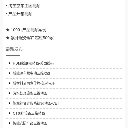
• 淘宝京东主图视频
• 产品开箱视频
★ 1000+产品视频案例
★ 累计服务客户超过500家
最新发布
HDMI线展示动画-美国线码
新能源车载电池三维动画
新材料公司宣传片-美鸿电子
污水处理设备三维动画
能源综合计费系统3d动画-CET
CT医疗设备三维动画
智能安防产品三维动画