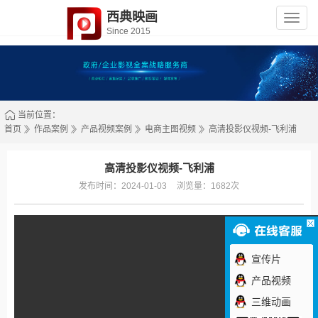
西典映画
深
圳
Since 2015
市
西
典
映
画
传
媒
有
当前位置：
限
公
首页
作品案例
产品视频案例
电商主图视频
高清投影仪视频-飞利浦
司
高清投影仪视频-飞利浦
发布时间：2024-01-03
浏览量：1682次
宣传片
产品视频
三维动画