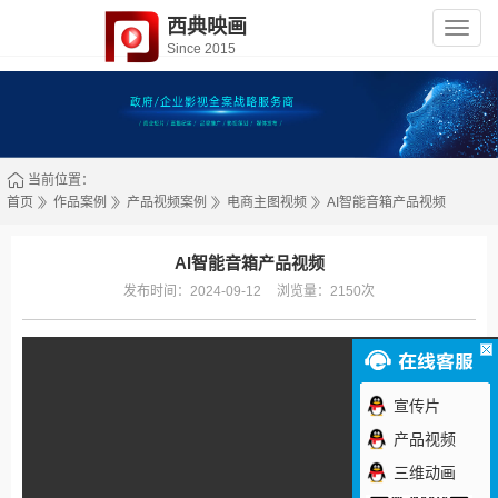
西典映画
深
圳
Since 2015
市
西
典
映
画
传
媒
有
当前位置：
限
公
首页
作品案例
产品视频案例
电商主图视频
AI智能音箱产品视频
司
AI智能音箱产品视频
发布时间：2024-09-12
浏览量：2150次
宣传片
产品视频
三维动画