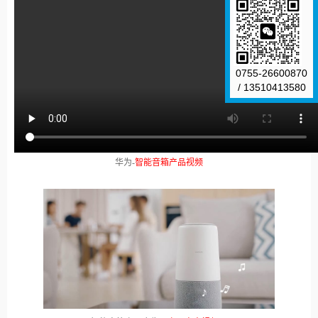
0755-26600870
/ 13510413580
华为-
智能音箱产品视频